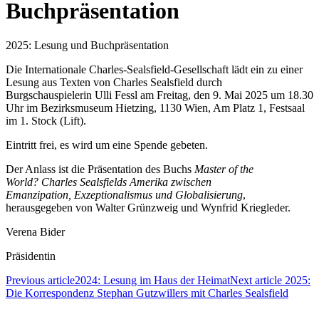
Buchpräsentation
2025: Lesung und Buchpräsentation
Die Internationale Charles-Sealsfield-Gesellschaft lädt ein zu einer
Lesung aus Texten von Charles Sealsfield durch
Burgschauspielerin Ulli Fessl am Freitag, den 9. Mai 2025 um 18.30
Uhr im Bezirksmuseum Hietzing, 1130 Wien, Am Platz 1, Festsaal
im 1. Stock (Lift).
Eintritt frei, es wird um eine Spende gebeten.
Der Anlass ist die Präsentation des Buchs
Master of the
World?
Charles Sealsfields Amerika zwischen
Emanzipation,
Exzeptionalismus und Globalisierung
,
herausgegeben von Walter Grünzweig und Wynfrid Kriegleder.
Verena Bider
Präsidentin
Previous article
2024: Lesung im Haus der Heimat
Next article
2025:
Die Korrespondenz Stephan Gutzwillers mit Charles Sealsfield