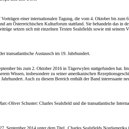
orträgen einer internationalen Tagung, die vom 4. Oktober bis zum 6. 
am Österreichischen Kulturforum stattfand. Sie behandeln das in der L
eiträge setzen sich mit einzelnen Texten Sealsfields sowie mit seinem
der transatlantische Austausch im 19. Jahrhundert.
September bis zum 2. Oktober 2016 in Tägerwylen stattgefunden hat. I
serem Wissen, insbesondere zu seiner amerikanischen Rezeptionsgeschi
Jahrhundert. Auch zu diesem Bereich enthält der Band interessante neu
c-Oliver Schuster: Charles Sealsfield und die transatlantische Internat
27. September 2014 unter dem Titel „Charles Sealsfields Nordamerika 