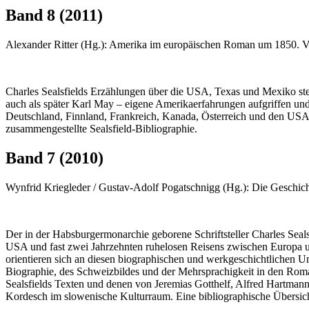
Band 8 (2011)
Alexander Ritter (Hg.): Amerika im europäischen Roman um 1850. Var
Charles Sealsfields Erzählungen über die USA, Texas und Mexiko steh
auch als später Karl May – eigene Amerikaerfahrungen aufgriffen und
Deutschland, Finnland, Frankreich, Kanada, Österreich und den USA 
zusammengestellte Sealsfield-Bibliographie.
Band 7 (2010)
Wynfrid Kriegleder / Gustav-Adolf Pogatschnigg (Hg.): Die Geschicht
Der in der Habsburgermonarchie geborene Schriftsteller Charles Sealsf
USA und fast zwei Jahrzehnten ruhelosen Reisens zwischen Europa u
orientieren sich an diesen biographischen und werkgeschichtlichen 
Biographie, des Schweizbildes und der Mehrsprachigkeit in den Rom
Sealsfields Texten und denen von Jeremias Gotthelf, Alfred Hartman
Kordesch im slowenische Kulturraum. Eine bibliographische Übersic