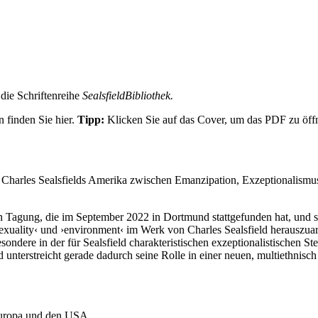
 die Schriftenreihe
SealsfieldBibliothek.
finden Sie hier.
Tipp:
Klicken Sie auf das Cover, um das PDF zu öff
 Charles Sealsfields Amerika zwischen Emanzipation, Exzeptionalismu
Tagung, die im September 2022 in Dortmund stattgefunden hat, und set
 ›sexuality‹ und ›environment‹ im Werk von Charles Sealsfield herauszuar
besondere in der für Sealsfield charakteristischen exzeptionalistischen S
unterstreicht gerade da­durch seine Rolle in einer neuen, multiethnisch 
 Europa und den USA.