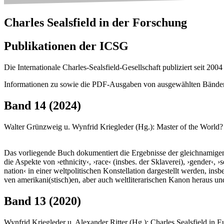
Charles Sealsfield in der Forschung
Publikationen der ICSG
Die Internationale Charles-Sealsfield-Gesellschaft publiziert seit 2004
Informationen zu sowie die PDF-Ausgaben von ausgewählten Bänden 
Band 14 (2024)
Walter Grünzweig u. Wynfrid Kriegleder (Hg.): Master of the World?
Das vorliegende Buch dokumentiert die Ergebnisse der gleichnamigen 
die Aspekte von ›ethnicity‹, ›race‹ (insbes. der Sklaverei), ›gender‹,
nation‹ in einer weltpoliti­schen Konstellation dargestellt werden, ins
ven amerikani(stisch)en, aber auch weltliterarischen Kanon heraus und 
Band 13 (2020)
Wynfrid Kriegleder u. Alexander Ritter (Hg.): Charles Sealsfield in