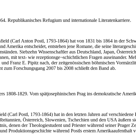
64. Republikanisches Refugium und internationale Literatenkarriere.
ield (Carl Anton Postl, 1793-1864) hat von 1831 bis 1864 in der Schwei
nd Amerika entscheidet, entstehen jene Romane, die seine literarges
Umständen. Siebzehn Wissenschaftler aus Deutschland, Japan, Österrei
anen, mit text- wie rezeptionsge¬schichtlichen Fragen auseinander. 
n und Franz E. Pipitz nach, der zeitgenössischen böhmischen Vormärz
ht zum Forschungsgang 2007 bis 2008 schließt den Band ab.
ciers 1808-1829. Vom spätjosephinischen Prag ins demokratische Amerik
sfield (Carl Postl, 1793-1864) hat in den letzten Jahren auf verschie
ßbritannien, Österreich, Slowenien, Tschechien und den USA äußern sic
nis, denen der Theologiestudent und Priester während seiner Prager Z
 und Produktionsgeschichte während Postls erstem Amerikaaufenthalt v