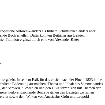
äische Autoren – anders als frühere Schriftsteller, anders aber
gende Buch erhellen. Dafür konnten Beiträger aus Belgien,
r Tradition ergänzt durch eine von Alexander Ritter
en.
z gelebt. In seinem Exil, für das er sich nach der Flucht 1823 in die
chichtliche Bedeutung ausmachen. Thema und Inhalt des Sammelbandes
ch, der Schweiz, Slowenien und den USA setzen sich mit Themen der
Mehrere werkvergleichende Beiträge gehen den Bezügen zwischen
literatur sowie dem Wirken von Anastasius Grün und Leopold