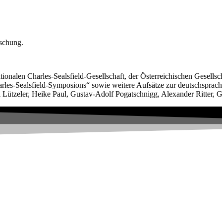
rschung.
ionalen Charles-Sealsfield-Gesellschaft, der Österreichischen Gesellscha
rles-Sealsfield-Symposions“ sowie weitere Aufsätze zur deutschsprachig
ützeler, Heike Paul, Gustav-Adolf Pogatschnigg, Alexander Ritter, Ga