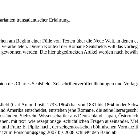
ianten transatlantischer Erfahrung.
en am Beginn einer Fülle von Texten über die Neue Welt, in denen europ
 verarbeiteten. Diesen Kontext der Romane Sealsfields will das vorlie
gewonnen werden. Die hier abgedruckten Artikel werden nach bewährte
en des Charles Sealsfield. Zeitschriftenveröffentlichungen und Vorlag
ield (Carl Anton Postl, 1793-1864) hat von 1831 bis 1864 in der Schwei
nd Amerika entscheidet, entstehen jene Romane, die seine literarges
Umständen. Siebzehn Wissenschaftler aus Deutschland, Japan, Österrei
anen, mit text- wie rezeptionsge¬schichtlichen Fragen auseinander. 
n und Franz E. Pipitz nach, der zeitgenössischen böhmischen Vormärz
ht zum Forschungsgang 2007 bis 2008 schließt den Band ab.