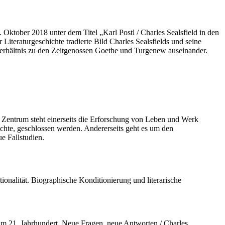
Oktober 2018 unter dem Titel „Karl Postl / Charles Sealsfield in den
iteraturgeschichte tradierte Bild Charles Sealsfields und seine
 Verhältnis zu den Zeitgenossen Goethe und Turgenew auseinander.
m Zentrum steht einerseits die Erforschung von Leben und Werk
chte, geschlossen werden. Andererseits geht es um den
e Fallstudien.
ionalität. Biographische Konditionierung und literarische
im 21. Jahrhundert. Neue Fragen, neue Antworten / Charles