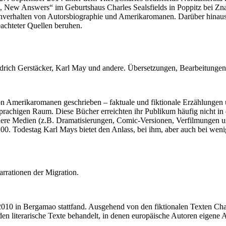
, New Answers“ im Geburtshaus Charles Sealsfields in Poppitz bei Znai
achverhalten von Autorsbiographie und Amerikaromanen. Darüber hinaus
eachteter Quellen beruhen.
riedrich Gerstäcker, Karl May und andere. Übersetzungen, Bearbeitunge
n Amerikaromanen geschrieben – faktuale und fiktionale Erzählungen übe
rachigen Raum. Diese Bücher erreichten ihr Publikum häufig nicht in d
ndere Medien (z.B. Dramatisierungen, Comic-Versionen, Verfilmungen u
 100. Todestag Karl Mays bietet den Anlass, bei ihm, aber auch bei w
rrationen der Migration.
010 in Bergamao stattfand. Ausgehend von den fiktionalen Texten Char
rden literarische Texte behandelt, in denen europäische Autoren eigene 