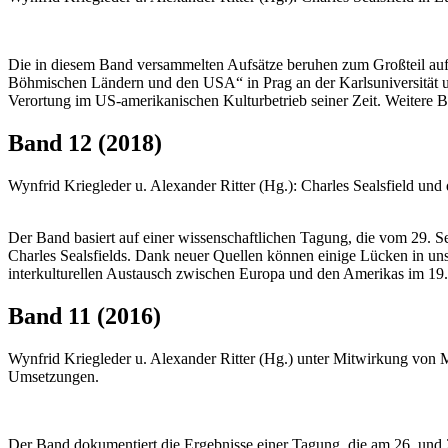
Die in diesem Band versammelten Aufsätze beruhen zum Großteil auf V
Böhmischen Ländern und den USA“ in Prag an der Karlsuniversität und 
Verortung im US-amerikanischen Kulturbetrieb seiner Zeit. Weitere B
Band 12 (2018)
Wynfrid Kriegleder u. Alexander Ritter (Hg.): Charles Sealsfield und 
Der Band basiert auf einer wissenschaftlichen Tagung, die vom 29. 
Charles Sealsfields. Dank neuer Quellen können einige Lücken in un
interkulturellen Austausch zwischen Europa und den Amerikas im 19. 
Band 11 (2016)
Wynfrid Kriegleder u. Alexander Ritter (Hg.) unter Mitwirkung von Mar
Umsetzungen.
Der Band dokumentiert die Ergebnisse einer Tagung, die am 26. und 