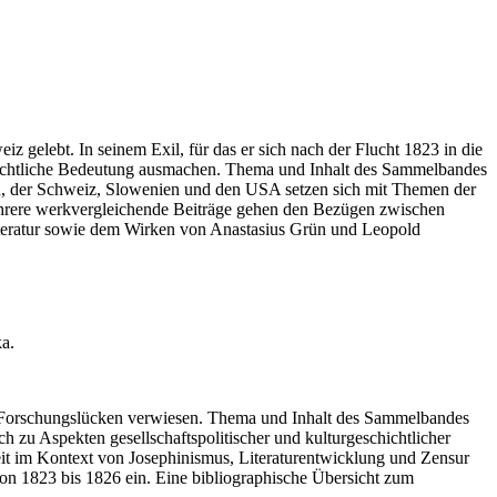
z gelebt. In seinem Exil, für das er sich nach der Flucht 1823 in die
chichtliche Bedeutung ausmachen. Thema und Inhalt des Sammelbandes
ch, der Schweiz, Slowenien und den USA setzen sich mit Themen der
Mehrere werkvergleichende Beiträge gehen den Bezügen zwischen
literatur sowie dem Wirken von Anastasius Grün und Leopold
a.
dene Forschungslücken verwiesen. Thema und Inhalt des Sammelbandes
h zu Aspekten gesellschaftspolitischer und kulturgeschichtlicher
eit im Kontext von Josephinismus, Literaturentwicklung und Zensur
on 1823 bis 1826 ein. Eine bibliographische Übersicht zum