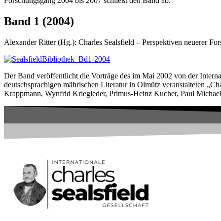
Forschungsgang 2004 bis 2007 schließt den Band ab.
Band 1 (2004)
Alexander Ritter (Hg.): Charles Sealsfield – Perspektiven neuerer Fo
Der Band veröffentlicht die Vorträge des im Mai 2002 von der Internat
deutschsprachigen mährischen Literatur in Olmütz veranstalteten „Cha
Krappmann, Wynfrid Kriegleder, Primus-Heinz Kucher, Paul Michael L